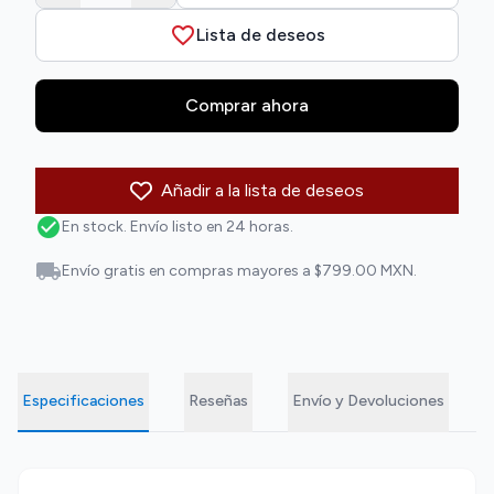
favorite_border
Lista de deseos
Comprar ahora
Añadir a la lista de deseos
check_circle
En stock. Envío listo en 24 horas.
local_shipping
Envío gratis en compras mayores a $799.00 MXN.
Especificaciones
Reseñas
Envío y Devoluciones