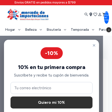
Envíos GRATIS en pedidos mayores a $799
Total de
search
location_on
favorite_border
person_outline
shopping_cart
artículos
en el
carrito:
0
Hogar
expand_more
Belleza
expand_more
Bisutería
expand_more
Temporada
expand_more
Para tu
›
×
Inicio
/
Ventilador de Piso 18 pulgadas
-10%
10% en tu primera compra
Suscríbete y recibe tu cupón de bienvenida.
Quiero mi 10%